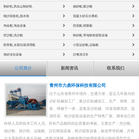
制砂机,风化山制砂机
抽砂船,吸沙船
细沙回收机,脱水筛
混凝土砂石分离机
淘金船,淘金设备
挖泥船,绞吸船
挖沙船,洗沙船
铁砂船,旱地铁粉提取设备
割草船,水面垃圾清理船
小型运砂船,运输船
海砂淡化设备
沙滩清洁车
公司简介
新闻资讯
联系我们
青州市力鼎环保科技有限公司
位于山东省青州市境内，交通方便，是近几年新兴的
沙矿机械加工厂，集沙石机械加工、生产、销售、安
装、维修于一体，是集采沙机械、河道池塘清淤、盐
湖开采、铁沙提取设备的生产销售厂家。拥有自己的
科研人员和技术工作人员。所有产品都经的起质量的考验。主要生产：挖沙船、
抽沙船、筛沙机、运输船、沙石精选设备，铁沙提取设备，输送带等机械，共有
十大系列四十多个品种，供用户选择。并根据用户地理环境设计制作异型产品。